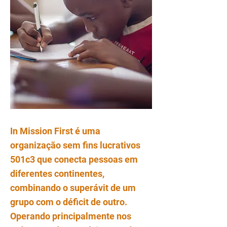
In Mission First é uma
organização sem fins lucrativos
501c3 que conecta pessoas em
diferentes continentes,
combinando o superávit de um
grupo com o déficit de outro.
Operando principalmente nos