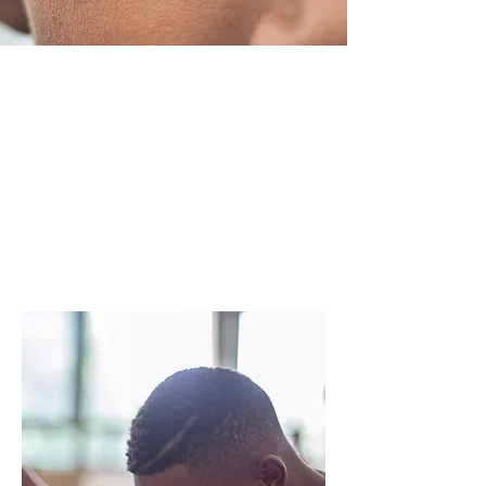
Nosso objetivo
é fazer com
que as pessoas
sejam menos
quebradas.
Alex Fonseca