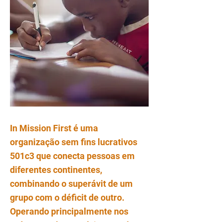
In Mission First é uma
organização sem fins lucrativos
501c3 que conecta pessoas em
diferentes continentes,
combinando o superávit de um
grupo com o déficit de outro.
Operando principalmente nos