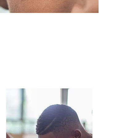
Nosso objetivo
é fazer com
que as pessoas
sejam menos
quebradas.
Alex Fonseca